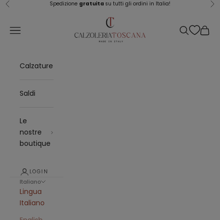
Vai al contenuto
Spedizione
gratuita
su tutti gli ordini in Italia!
Precedente
Su
Calzoleria Toscana
Menù
Cerca
Carrel
Calzature
Saldi
Le
nostre
boutique
LOGIN
Italiano
Lingua
Italiano