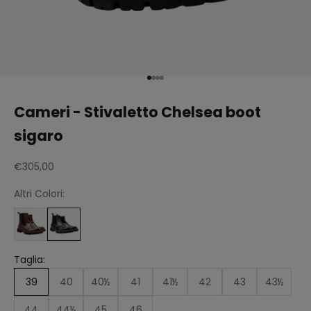
Vai all'articolo 1
Vai all'articolo 2
Vai all'articolo 3
Vai all'articolo 4
Cameri - Stivaletto Chelsea boot
sigaro
Prezzo scontato
€305,00
Altri Colori:
Taglia:
39
40
40½
41
41½
42
43
43½
44
44½
45
46