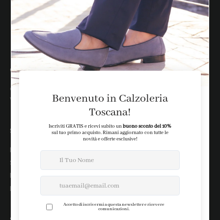
assistenza clienti
customer@calzoleriatoscana.it
WhatsApp: +39 388 2515818
SHOP
Newsletter
Spedizioni
Resi
Pagamenti
STORE