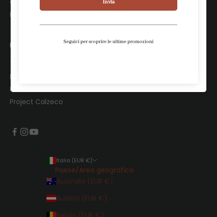
Chi siamo
Le nostre boutique
LEGALI
Termini e Condizioni
Informativa Privacy
Informativa Cookies
Project Calzeco
Italia (EUR €)
Paese/Area geografica
Australia (EUR €)
Austria (EUR €)
Belgio (EUR €)