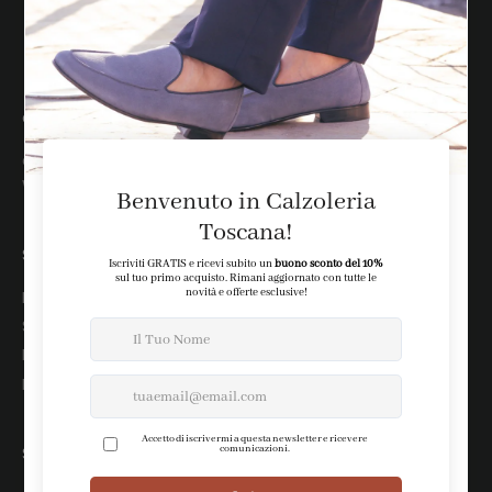
assistenza clienti
customer@calzoleriatoscana.it
WhatsApp: +39 388 2515818
SHOP
Newsletter
Spedizioni
Resi
Pagamenti
STORE