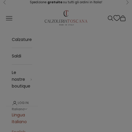
Vai al contenuto
Spedizione
gratuita
su tutti gli ordini in Italia!
Precedente
Su
Calzoleria Toscana
Menù
Cerca
Carrel
Calzature
Saldi
Le
nostre
boutique
LOGIN
Italiano
Lingua
Italiano