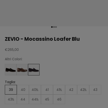
Vai all'articolo 1
Vai all'articolo 2
Vai all'articolo 3
Vai all'articolo 4
ZEVIO - Mocassino Loafer Blu
Prezzo scontato
€265,00
Altri Colori:
Taglia:
39
40
40½
41
41½
42
42½
43
43½
44
44½
45
46